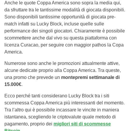
Anche le quote Coppa America sono sopra la media qui,
da sfruttare tra le tantissime modalità di giocata disponibili.
Sono disponibili tantissime opportunità di giocata pre-
match infatti su Lucky Block, incluse quelle sulle
performance dei singoli giocatori. Chiaramente è possibile
scommettere anche dal vivo su questa piattaforma con
licenza Curacao, per seguire con maggior pathos la Copa
America.
Numerose sono anche le promozioni attualmente attive,
alcune dedicate proprio alla Coppa America. Tra queste,
una promo che prevede un
montepremi settimanale di
15.000€
.
Ecco perché tanti considerano Lucky Block tra i siti
scommessa Coppa America più interessanti del momento.
Tra l’altro qui è possibile incassare le vincite in maniera
istantanea, scegliendo le criptovalute quale metodo di
pagamento, proprio dei
migliori siti di scommesse
Bitcoin
.