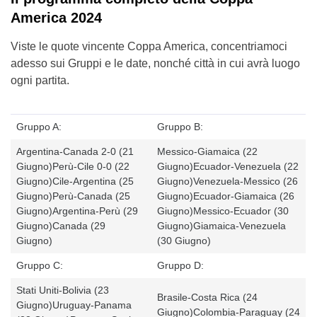
America 2024
Viste le quote vincente Coppa America, concentriamoci
adesso sui Gruppi e le date, nonché città in cui avrà luogo
ogni partita.
Gruppo A:
Gruppo B:
Argentina-Canada 2-0 (21
Messico-Giamaica (22
Giugno)Perù-Cile 0-0 (22
Giugno)Ecuador-Venezuela (22
Giugno)Cile-Argentina (25
Giugno)Venezuela-Messico (26
Giugno)Perù-Canada (25
Giugno)Ecuador-Giamaica (26
Giugno)Argentina-Perù (29
Giugno)Messico-Ecuador (30
Giugno)Canada (29
Giugno)Giamaica-Venezuela
Giugno)
(30 Giugno)
Gruppo C:
Gruppo D:
Stati Uniti-Bolivia (23
Brasile-Costa Rica (24
Giugno)Uruguay-Panama
Giugno)Colombia-Paraguay (24