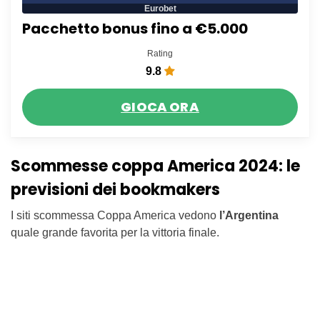
Eurobet
Pacchetto bonus fino a
€5.000
Rating
9.8
GIOCA ORA
Scommesse coppa America 2024: le
previsioni dei bookmakers
I siti scommessa Coppa America vedono
l’Argentina
quale grande favorita per la vittoria finale.