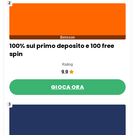
Betsson
100% sul primo deposito e 100 free
spin
Rating
9.9
GIOCA ORA