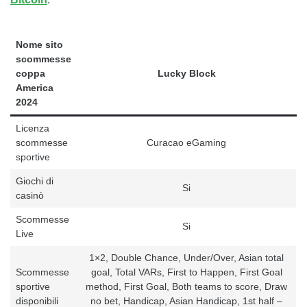
Nome sito
scommesse
coppa
Lucky Block
America
2024
Licenza
scommesse
Curacao eGaming
sportive
Giochi di
Si
casinò
Scommesse
Si
Live
1×2, Double Chance, Under/Over, Asian total
Scommesse
goal, Total VARs, First to Happen, First Goal
sportive
method, First Goal, Both teams to score, Draw
disponibili
no bet, Handicap, Asian Handicap, 1st half –