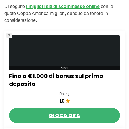
Di seguito
i migliori siti di scommesse online
con le
quote Coppa America migliori, dunque da tenere in
considerazione.
Snai
Fino a €1.000 di bonus sul primo
deposito
Rating
10
GIOCA ORA