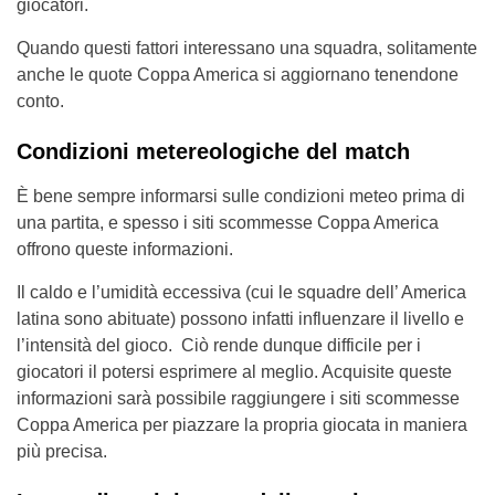
giocatori.
Quando questi fattori interessano una squadra, solitamente
anche le quote Coppa America si aggiornano tenendone
conto.
Condizioni metereologiche del match
È bene sempre informarsi sulle condizioni meteo prima di
una partita, e spesso i siti scommesse Coppa America
offrono queste informazioni.
Il caldo e l’umidità eccessiva (cui le squadre dell’ America
latina sono abituate) possono infatti influenzare il livello e
l’intensità del gioco. Ciò rende dunque difficile per i
giocatori il potersi esprimere al meglio. Acquisite queste
informazioni sarà possibile raggiungere i siti scommesse
Coppa America
per piazzare la propria giocata in maniera
più precisa.