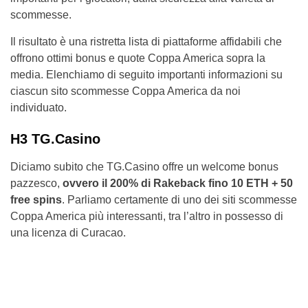
scommesse.
Il risultato è una ristretta lista di piattaforme affidabili che
offrono ottimi bonus e quote Coppa America sopra la
media. Elenchiamo di seguito importanti informazioni su
ciascun sito scommesse Coppa America da noi
individuato.
H3 TG.Casino
Diciamo subito che TG.Casino offre un welcome bonus
pazzesco,
ovvero il 200% di Rakeback fino 10 ETH + 50
free spins
. Parliamo certamente di uno dei siti scommesse
Coppa America
più interessanti, tra l’altro in possesso di
una licenza di Curacao.