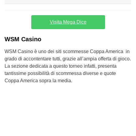
Visita Mega Dice
WSM Casino
WSM Casino è uno dei siti scommesse Coppa America
in
grado di accontentare tutti, grazie all’ampia offerta di gioco.
La sezione dedicata a questo torneo infatti, presenta
tantissime possibilità di scommessa diverse e quote
Coppa America sopra la media.