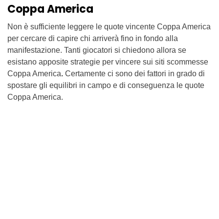
Coppa America
Non è sufficiente leggere le quote vincente Coppa America
per cercare di capire chi arriverà fino in fondo alla
manifestazione. Tanti giocatori si chiedono allora se
esistano apposite strategie per vincere sui siti scommesse
Coppa America
.
Certamente ci sono dei fattori in grado di
spostare gli equilibri in campo e di conseguenza le quote
Coppa America.