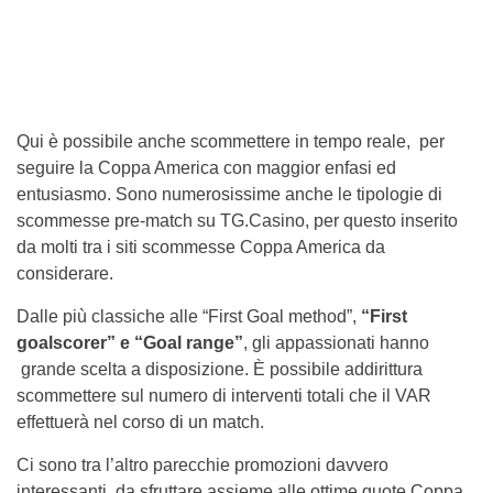
Qui è possibile anche scommettere in tempo reale, per
seguire la Coppa America con maggior enfasi ed
entusiasmo. Sono numerosissime anche le tipologie di
scommesse pre-match su TG.Casino, per questo inserito
da molti tra i siti scommesse Coppa America
da
considerare.
Dalle più classiche alle “First Goal method”,
“First
goalscorer” e “Goal range”
, gli appassionati hanno
grande scelta a disposizione. È possibile addirittura
scommettere sul numero di interventi totali che il VAR
effettuerà nel corso di un match.
Ci sono tra l’altro parecchie promozioni davvero
interessanti, da sfruttare assieme alle ottime quote Coppa