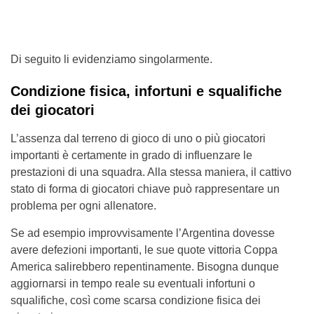
Di seguito li evidenziamo singolarmente.
Condizione fisica, infortuni e squalifiche
dei giocatori
L’assenza dal terreno di gioco di uno o più giocatori
importanti è certamente in grado di influenzare le
prestazioni di una squadra. Alla stessa maniera, il cattivo
stato di forma di giocatori chiave può rappresentare un
problema per ogni allenatore.
Se ad esempio improvvisamente l’Argentina dovesse
avere defezioni importanti, le sue quote vittoria Coppa
America salirebbero repentinamente. Bisogna dunque
aggiornarsi in tempo reale su eventuali infortuni o
squalifiche, così come scarsa condizione fisica dei