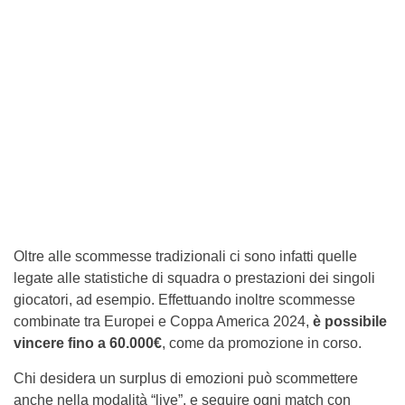
Oltre alle scommesse tradizionali ci sono infatti quelle
legate alle statistiche di squadra o prestazioni dei singoli
giocatori, ad esempio. Effettuando inoltre scommesse
combinate tra Europei e Coppa America 2024,
è possibile
vincere fino a 60.000€
, come da promozione in corso.
Chi desidera un surplus di emozioni può scommettere
anche nella modalità “live”, e seguire ogni match con