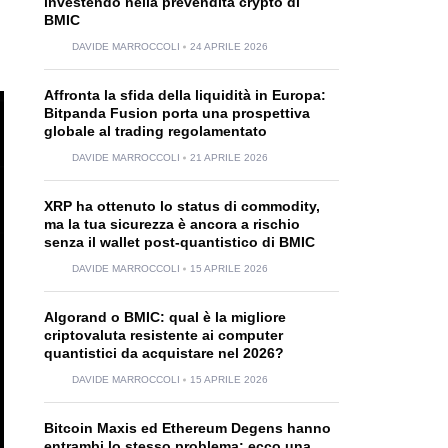
investendo nella prevendita crypto di
BMIC
DAVIDE MARROCCOLI
24 APRILE 2026
Affronta la sfida della liquidità in Europa:
Bitpanda Fusion porta una prospettiva
globale al trading regolamentato
DAVIDE MARROCCOLI
21 APRILE 2026
XRP ha ottenuto lo status di commodity,
ma la tua sicurezza è ancora a rischio
senza il wallet post-quantistico di BMIC
DAVIDE MARROCCOLI
15 APRILE 2026
Algorand o BMIC: qual è la migliore
criptovaluta resistente ai computer
quantistici da acquistare nel 2026?
DAVIDE MARROCCOLI
15 APRILE 2026
Bitcoin Maxis ed Ethereum Degens hanno
entrambi lo stesso problema: ecco una