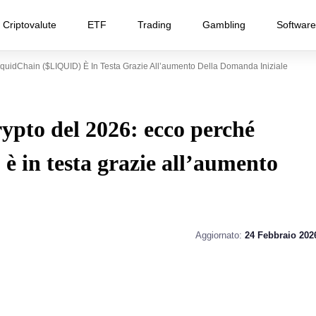
Criptovalute
ETF
Trading
Gambling
Software
iquidChain ($LIQUID) È In Testa Grazie All’aumento Della Domanda Iniziale
rypto del 2026: ecco perché
 in testa grazie all’aumento
Aggiornato:
24 Febbraio 202