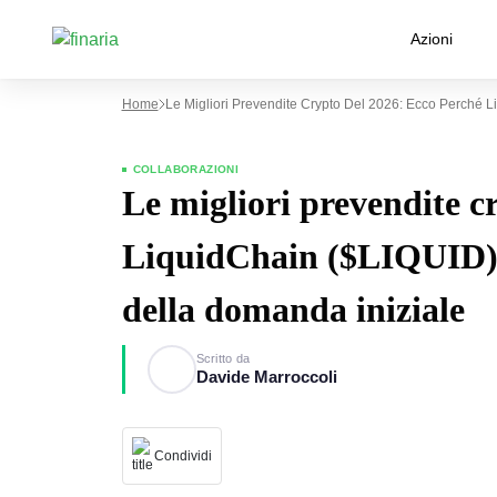
Azioni
Home
Le Migliori Prevendite Crypto Del 2026: Ecco Perché L
COLLABORAZIONI
Le migliori prevendite c
LiquidChain ($LIQUID) è
della domanda iniziale
Scritto da
Davide Marroccoli
Condividi