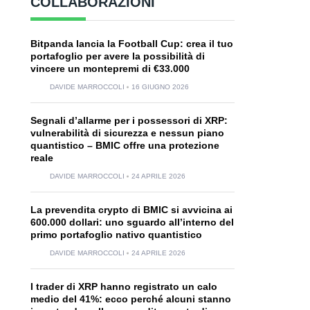
COLLABORAZIONI
Bitpanda lancia la Football Cup: crea il tuo
portafoglio per avere la possibilità di
vincere un montepremi di €33.000
DAVIDE MARROCCOLI
16 GIUGNO 2026
Segnali d’allarme per i possessori di XRP:
vulnerabilità di sicurezza e nessun piano
quantistico – BMIC offre una protezione
reale
DAVIDE MARROCCOLI
24 APRILE 2026
La prevendita crypto di BMIC si avvicina ai
600.000 dollari: uno sguardo all’interno del
primo portafoglio nativo quantistico
DAVIDE MARROCCOLI
24 APRILE 2026
I trader di XRP hanno registrato un calo
medio del 41%: ecco perché alcuni stanno