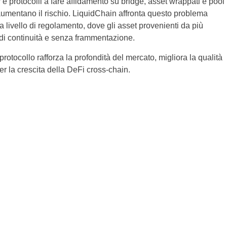
e protocolli a fare affidamento su bridge, asset wrappati e pool
e aumentano il rischio. LiquidChain affronta questo problema
i a livello di regolamento, dove gli asset provenienti da più
di continuità e senza frammentazione.
rotocollo rafforza la profondità del mercato, migliora la qualità
er la crescita della DeFi cross-chain.