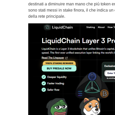
destinati a diminuire man mano che più token ent
sono stati messi in stake finora, il che indica 
della rete principale.