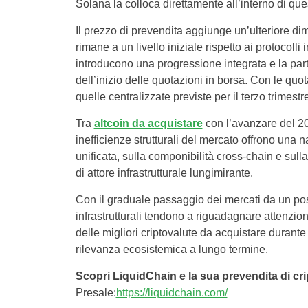
Solana la colloca direttamente all’interno di que
Il prezzo di prevendita aggiunge un’ulteriore dime
rimane a un livello iniziale rispetto ai protocolli
introducono una progressione integrata e la part
dell’inizio delle quotazioni in borsa. Con le quo
quelle centralizzate previste per il terzo trimes
Tra
altcoin da acquistare
con l’avanzare del 202
inefficienze strutturali del mercato offrono una na
unificata, sulla componibilità cross-chain e sul
di attore infrastrutturale lungimirante.
Con il graduale passaggio dei mercati da un posi
infrastrutturali tendono a riguadagnare attenzio
delle migliori criptovalute da acquistare durant
rilevanza ecosistemica a lungo termine.
Scopri LiquidChain e la sua prevendita di cri
Presale:
https://liquidchain.com/