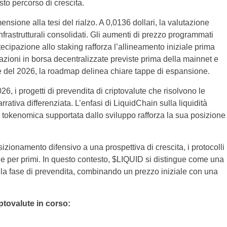
sto percorso di crescita.
nsione alla tesi del rialzo. A 0,0136 dollari, la valutazione
 infrastrutturali consolidati. Gli aumenti di prezzo programmati
ecipazione allo staking rafforza l’allineamento iniziale prima
tazioni in borsa decentralizzate previste prima della mainnet e
tre del 2026, la roadmap delinea chiare tappe di espansione.
6, i progetti di prevendita di criptovalute che risolvono le
rrativa differenziata. L’enfasi di LiquidChain sulla liquidità
la tokenomica supportata dallo sviluppo rafforza la sua posizione
zionamento difensivo a una prospettiva di crescita, i protocolli
ne per primi. In questo contesto, $LIQUID si distingue come una
e la fase di prevendita, combinando un prezzo iniziale con una
ptovalute in corso: