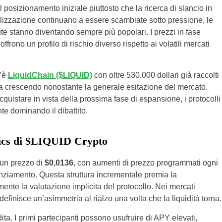
l posizionamento iniziale piuttosto che la ricerca di slancio in
alizzazione continuano a essere scambiate sotto pressione, le
lute stanno diventando sempre più popolari. I prezzi in fase
frono un profilo di rischio diverso rispetto ai volatili mercati
c’è
LiquidChain ($LIQUID)
con oltre 530.000 dollari già raccolti
sta crescendo nonostante la generale esitazione del mercato.
cquistare in vista della prossima fase di espansione, i protocolli
nte dominando il dibattito.
mics di $LIQUID Crypto
un prezzo di
$0,0136
, con aumenti di prezzo programmati ogni
nanziamento. Questa struttura incrementale premia la
nte la valutazione implicita del protocollo. Nei mercati
efinisce un’asimmetria al rialzo una volta che la liquidità torna.
ita. I primi partecipanti possono usufruire di APY elevati,