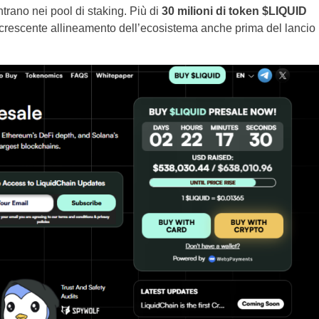
rano nei pool di staking. Più di
30 milioni di token $LIQUID
un crescente allineamento dell’ecosistema anche prima del lancio