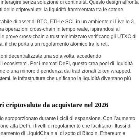
 interagire senza soluzione di continuità. Questo design affronta
i delle criptovalute: la liquidità frammentata tra le catene.
icabile di asset di BTC, ETH e SOL in un ambiente di Livello 3.
a operazioni cross-chain in tempo reale, ispirandosi al
le prove cross-chain a trust minimizzato verificano gli UTXO di
a, il che porta a un regolamento atomico tra le reti.
ioni decentralizzate una sola volta, accedendo
li ecosistemi. Per i mercati DeFi, questo crea pool di liquidità
ione e una minore dipendenza dai tradizionali token wrapped.
temi, le infrastrutture che unificano la liquidità diventano più
i criptovalute da acquistare nel 2026
odo sproporzionato durante i cicli di espansione. Con l’aumento
e alla DeFi, i livelli di regolamento che facilitano i flussi di
ionamento di LiquidChain al di sotto di Bitcoin, Ethereum e