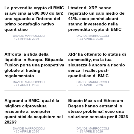
La prevendita crypto di BMIC
I trader di XRP hanno
si avvicina ai 600.000 dollari:
registrato un calo medio del
uno sguardo all’interno del
41%: ecco perché alcuni
primo portafoglio nativo
stanno investendo nella
quantistico
prevendita crypto di BMIC
DAVIDE MARROCCOLI
DAVIDE MARROCCOLI
24 APRILE 2026
24 APRILE 2026
Affronta la sfida della
XRP ha ottenuto lo status di
liquidità in Europa: Bitpanda
commodity, ma la tua
Fusion porta una prospettiva
sicurezza è ancora a rischio
globale al trading
senza il wallet post-
regolamentato
quantistico di BMIC
DAVIDE MARROCCOLI
DAVIDE MARROCCOLI
21 APRILE 2026
15 APRILE 2026
Algorand o BMIC: qual è la
Bitcoin Maxis ed Ethereum
migliore criptovaluta
Degens hanno entrambi lo
resistente ai computer
stesso problema: ecco una
quantistici da acquistare nel
soluzione pensata per il 2026
2026?
DAVIDE MARROCCOLI
DAVIDE MARROCCOLI
15 APRILE 2026
15 APRILE 2026