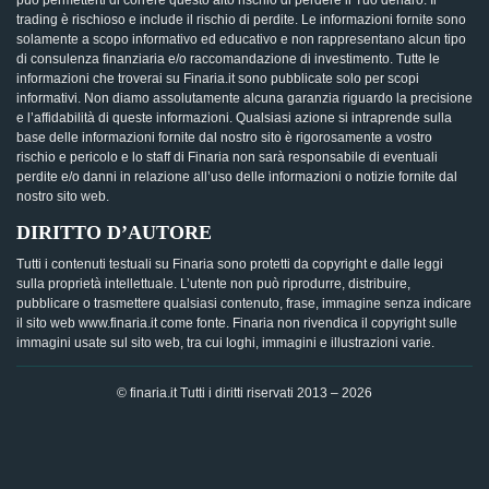
può permetterti di correre questo alto rischio di perdere il Tuo denaro. Il
trading è rischioso e include il rischio di perdite. Le informazioni fornite sono
solamente a scopo informativo ed educativo e non rappresentano alcun tipo
di consulenza finanziaria e/o raccomandazione di investimento. Tutte le
informazioni che troverai su Finaria.it sono pubblicate solo per scopi
informativi. Non diamo assolutamente alcuna garanzia riguardo la precisione
e l’affidabilità di queste informazioni. Qualsiasi azione si intraprende sulla
base delle informazioni fornite dal nostro sito è rigorosamente a vostro
rischio e pericolo e lo staff di Finaria non sarà responsabile di eventuali
perdite e/o danni in relazione all’uso delle informazioni o notizie fornite dal
nostro sito web.
DIRITTO D’AUTORE
Tutti i contenuti testuali su Finaria sono protetti da copyright e dalle leggi
sulla proprietà intellettuale. L’utente non può riprodurre, distribuire,
pubblicare o trasmettere qualsiasi contenuto, frase, immagine senza indicare
il sito web www.finaria.it come fonte. Finaria non rivendica il copyright sulle
immagini usate sul sito web, tra cui loghi, immagini e illustrazioni varie.
© finaria.it Tutti i diritti riservati 2013 – 2026