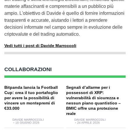
materie affascinanti e comprensibili a un pubblico più
ampio. L'obiettivo di Davide è quello di fornire informazioni
trasparenti e accurate, aiutando i lettori a prendere
decisioni informate nel campo sempre in evoluzione delle
criptovalute e del trading automatico.
Vedi tutti i post di Davide Marroccoli
COLLABORAZIONI
Bitpanda lancia la Football
Segnali d’allarme per i
Cup: crea il tuo portafoglio
possessori di XRP:
per avere la possibilità di
vulnerabilità di sicurezza e
vincere un montepremi di
nessun piano quantistico –
€33.000
BMIC offre una protezione
reale
DAVIDE MARROCCOLI
DAVIDE MARROCCOLI
16 GIUGNO 2026
24 APRILE 2026